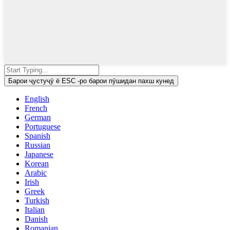
Барои ҷустуҷӯ ё ESC -ро барои пӯшидан пахш кунед
English
French
German
Portuguese
Spanish
Russian
Japanese
Korean
Arabic
Irish
Greek
Turkish
Italian
Danish
Romanian