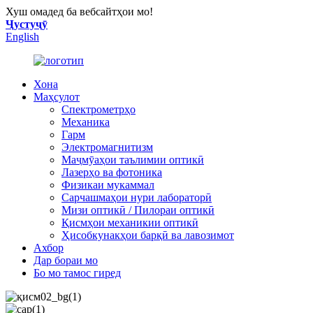
Хуш омадед ба вебсайтҳои мо!
Ҷустуҷӯ
English
Хона
Маҳсулот
Спектрометрҳо
Механика
Гарм
Электромагнитизм
Маҷмӯаҳои таълимии оптикӣ
Лазерҳо ва фотоника
Физикаи мукаммал
Сарчашмаҳои нури лабораторӣ
Мизи оптикӣ / Пилораи оптикӣ
Қисмҳои механикии оптикӣ
Ҳисобкунакҳои барқӣ ва лавозимот
Ахбор
Дар бораи мо
Бо мо тамос гиред