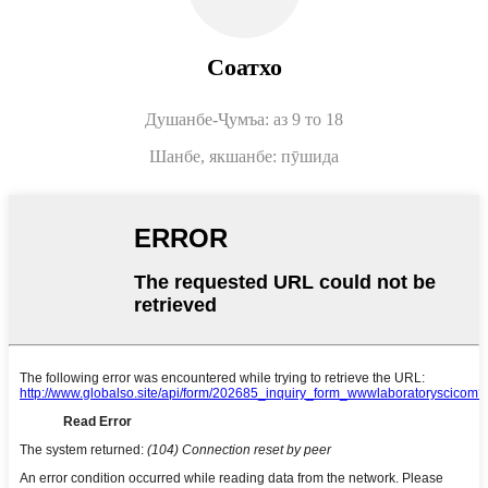
Соатхо
Душанбе-Ҷумъа: аз 9 то 18
Шанбе, якшанбе: пӯшида