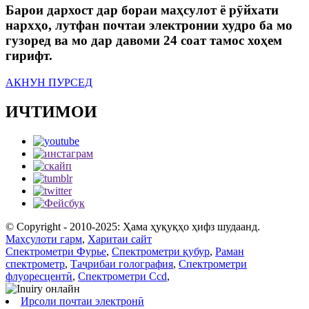
Барои дархост дар бораи маҳсулот ё рӯйхати
нархҳо, лутфан почтаи электронии худро ба мо
гузоред ва мо дар давоми 24 соат тамос хоҳем
гирифт.
АКНУН ПУРСЕД
ИЧТИМОИ
© Copyright - 2010-2025: Ҳама ҳуқуқҳо ҳифз шудаанд.
Маҳсулоти гарм
,
Харитаи сайт
Спектрометри Фурье
,
Спектрометри қубур
,
Раман
спектрометр
,
Таҷрибаи голография
,
Спектрометри
флуоресцентӣ
,
Спектрометри Ccd
,
Ирсоли почтаи электронӣ