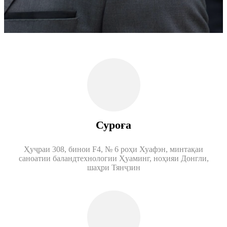
Суроға
Ҳуҷраи 308, бинои F4, № 6 роҳи Хуафэн, минтақаи
саноатии баландтехнологии Ҳуаминг, ноҳияи Донгли,
шаҳри Тянҷзин