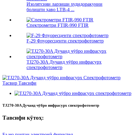
Изолятсияи ларзиши худидоракунии
болишти ҳаво LTB-4 ...
Спектрометри FTIR-990 FTIR
F-29 Флуоресценти спектрофотометр
TJ270-30A Дучанд чӯбро инфрасурх
спектрофотометр
TJ270-30A Дучанд чӯбро инфрасурх спектрофотометр
Тавсифи кӯтоҳ:
Ба мо почтаи электронӣ фиристед