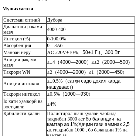
Мушаххасоти
Системаи оптикӣ
Дубора
Диапазони рақами
4000-400
мавҷ
Интиқол (%)
0-100,0%
Абсорбенция
0—3Аб
Манбаи нерӯ
AC 220V±10%
、
50±1 Гц
、
300 Вт
Аниқии рақами
≤±4（
4000—2000
）≤±2（
2000—500
)
мавҷ
Такрори WN
≤2（
4000—2000
）≤1（
2000—450
)
≤±0,5%
（
сатҳи садо дохил карда
Аниқии интиқол
нашудааст
)
Такрори интиқол
≤0,5%
（
1000—930
)
Io хати ҳамворӣ ва
≤4%
ростқавлӣ
Қобилияти ҳалли
Полистирол шаш қуллаи ҷаббида
тақрибан 3000 аст.
бо баландии на
камтар аз 1%;Ҳаҷми гази аммиак 2,5
аст
тақрибан 1000 , бо баландии 1% на
камтар аз.