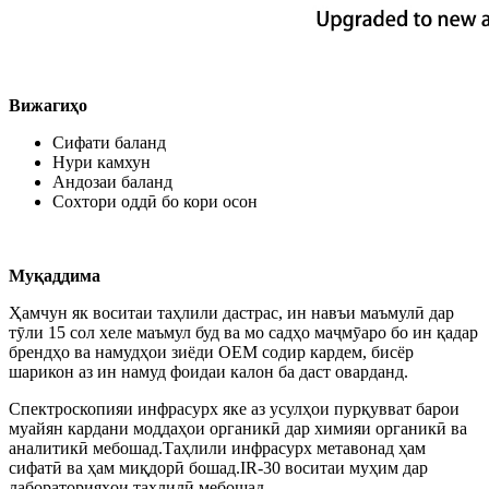
Вижагиҳо
Сифати баланд
Нури камхун
Андозаи баланд
Сохтори оддӣ бо кори осон
Муқаддима
Ҳамчун як воситаи таҳлили дастрас, ин навъи маъмулӣ дар
тӯли 15 сол хеле маъмул буд ва мо садҳо маҷмӯаро бо ин қадар
брендҳо ва намудҳои зиёди OEM содир кардем, бисёр
шарикон аз ин намуд фоидаи калон ба даст оварданд.
Спектроскопияи инфрасурх яке аз усулҳои пурқувват барои
муайян кардани моддаҳои органикӣ дар химияи органикӣ ва
аналитикӣ мебошад.Таҳлили инфрасурх метавонад ҳам
сифатӣ ва ҳам миқдорӣ бошад.IR-30 воситаи муҳим дар
лабораторияҳои таҳлилӣ мебошад.