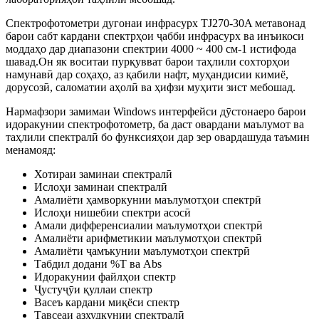
Спектрофотометри дугонаи инфрасурх TJ270-30A метавонад
барои сабт кардани спектрҳои ҷабби инфрасурх ва инъикоси
моддаҳо дар диапазони спектрии 4000 ~ 400 см-1 истифода
шавад.Он як воситаи пурқувват барои таҳлили сохторҳои
намунавӣ дар соҳаҳо, аз қабили нафт, муҳандисии кимиё,
дорусозӣ, саломатии аҳолӣ ва ҳифзи муҳити зист мебошад.
Нармафзори замимаи Windows интерфейси дӯстонаеро барои
идоракунии спектрофотометр, ба даст овардани маълумот ва
таҳлили спектралӣ бо функсияҳои дар зер овардашуда таъмин
менамояд:
Хотираи заминаи спектралӣ
Ислоҳи заминаи спектралӣ
Амалиёти ҳамворкунии маълумотҳои спектрӣ
Ислоҳи нишебии спектри асосӣ
Амали дифференсиалии маълумотҳои спектрӣ
Амалиёти арифметикии маълумотҳои спектрӣ
Амалиёти ҷамъкунии маълумотҳои спектрӣ
Табдил додани %T ва Abs
Идоракунии файлҳои спектр
Ҷустуҷӯи қуллаи спектр
Васеъ кардани миқёси спектр
Тавсеаи азхудкунии спектралӣ