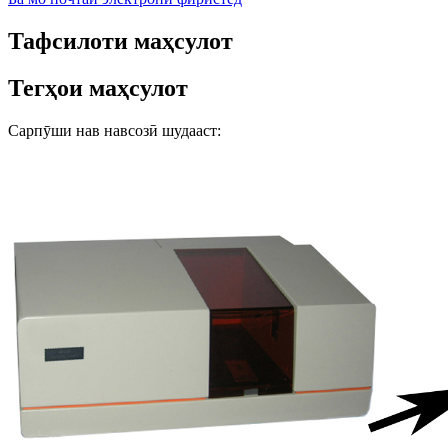
Тафсилоти маҳсулот
Тегҳои маҳсулот
Сарпӯши нав навсозӣ шудааст: