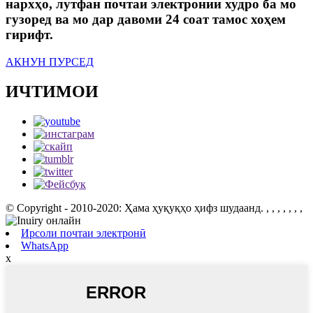
нархҳо, лутфан почтаи электронии худро ба мо
гузоред ва мо дар давоми 24 соат тамос хоҳем
гирифт.
АКНУН ПУРСЕД
ИЧТИМОИ
© Copyright - 2010-2020: Ҳама ҳуқуқҳо ҳифз шудаанд.
, , , , , , ,
Ирсоли почтаи электронӣ
WhatsApp
x