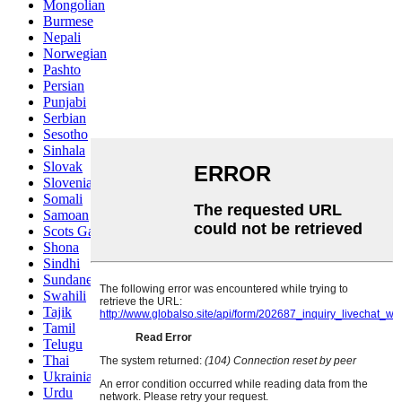
Mongolian
Burmese
Nepali
Norwegian
Pashto
Persian
Punjabi
Serbian
Sesotho
Sinhala
Slovak
Slovenian
Somali
Samoan
Scots Gaelic
Shona
Sindhi
Sundanese
Swahili
Tajik
Tamil
Telugu
Thai
Ukrainian
Urdu