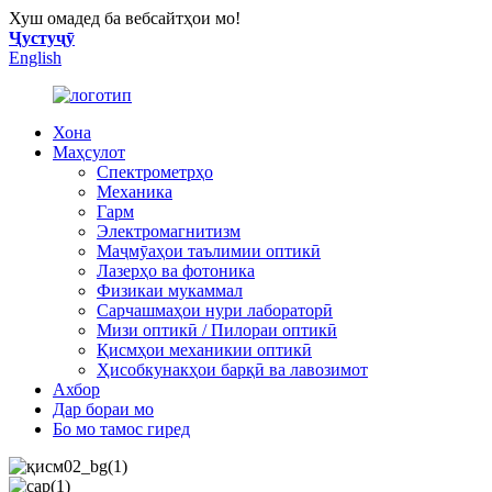
Хуш омадед ба вебсайтҳои мо!
Ҷустуҷӯ
English
Хона
Маҳсулот
Спектрометрҳо
Механика
Гарм
Электромагнитизм
Маҷмӯаҳои таълимии оптикӣ
Лазерҳо ва фотоника
Физикаи мукаммал
Сарчашмаҳои нури лабораторӣ
Мизи оптикӣ / Пилораи оптикӣ
Қисмҳои механикии оптикӣ
Ҳисобкунакҳои барқӣ ва лавозимот
Ахбор
Дар бораи мо
Бо мо тамос гиред