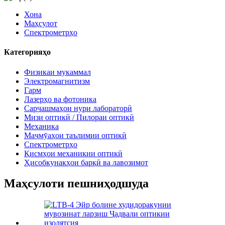
Хона
Маҳсулот
Спектрометрҳо
Категорияҳо
Физикаи мукаммал
Электромагнитизм
Гарм
Лазерҳо ва фотоника
Сарчашмаҳои нури лабораторӣ
Мизи оптикӣ / Пилораи оптикӣ
Механика
Маҷмӯаҳои таълимии оптикӣ
Спектрометрҳо
Қисмҳои механикии оптикӣ
Ҳисобкунакҳои барқӣ ва лавозимот
Маҳсулоти пешниҳодшуда