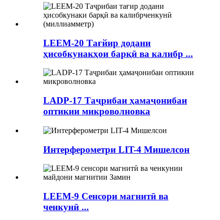
LEEM-20 Тағйир додани
ҳисобкунакҳои барқӣ ва калибр ...
LADP-17 Таҷрибаи ҳамаҷонибаи
оптикии микроволновка
Интерферометри LIT-4 Мишелсон
LEEM-9 Сенсори магнитӣ ва
ченкунӣ ...