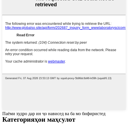
Паёми худро дар ин ҷо нависед ва ба мо бифиристед
Категорияҳои маҳсулот