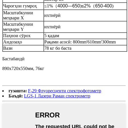
Чароғҳои гумроҳ
≤1%
（
4000—650
)
≤2%
（
650-400
)
Масштабкунии
ихтиёрӣ
меҳвари X
Масштабкунии
ихтиёрӣ
меҳвари Y
Паҳнои сӯрох
5 қадам
Андозаҳо
Рақами асосӣ: 800mm'610mm'300mm
Вазн
78 кг бо баста
Бастабандӣ
890x720x550мм, 76кг
гузашта:
F-29 Флуоресценти спектрофотометр
Баъдӣ:
LGS-1 Лазери Раман спектрометр