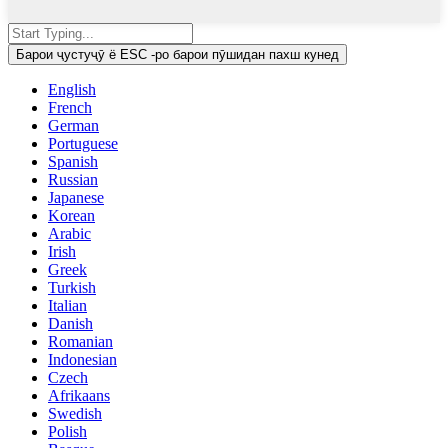
Барои ҷустуҷӯ ё ESC -ро барои пӯшидан пахш кунед
English
French
German
Portuguese
Spanish
Russian
Japanese
Korean
Arabic
Irish
Greek
Turkish
Italian
Danish
Romanian
Indonesian
Czech
Afrikaans
Swedish
Polish