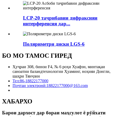
LCP-20 таҷрибавии дифраксияи
интерференсия дар...
Поляриметри диски LGS-6
БО МО ТАМОС ГИРЕД
Ҳуҷраи 308, бинои F4, № 6 роҳи Хуафэн, минтақаи
саноатии баландтехнологии Ҳуаминг, ноҳияи Донгли,
шаҳри Тянҷзин
Тел:
86-18822177000
Почтаи электронӣ:
18822177000@163.com
ХАБАРХО
Барои дархост дар бораи маҳсулот ё рӯйхати