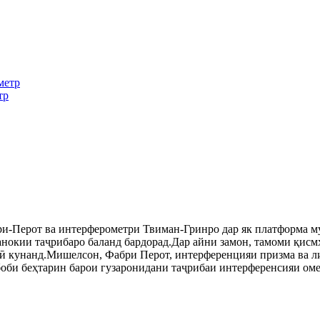
тр
-Перот ва интерферометри Твиман-Гринро дар як платформа мут
анокии таҷрибаро баланд бардорад.Дар айни замон, тамоми қисм
ӣ кунанд.Мишелсон, Фабри Перот, интерференцияи призма ва ли
сбоби беҳтарин барои гузаронидани таҷрибаи интерференсияи ом