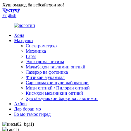
Хуш омадед ба вебсайтҳои мо!
Ҷустуҷӯ
English
Хона
Маҳсулот
Спектрометрҳо
Механика
Гарм
Электромагнитизм
Маҷмӯаҳои таълимии оптикӣ
Лазерҳо ва фотоника
Физикаи мукаммал
Сарчашмаҳои нури лабораторӣ
Мизи оптикӣ / Пилораи оптикӣ
Қисмҳои механикии оптикӣ
Ҳисобкунакҳои барқӣ ва лавозимот
Ахбор
Дар бораи мо
Бо мо тамос гиред