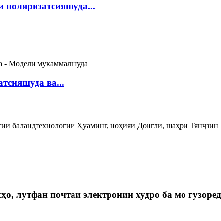
 поляризатсияшуда...
тсияшуда ва...
атии баландтехнологии Ҳуаминг, ноҳияи Донгли, шаҳри Тянҷзин
ҳо, лутфан почтаи электронии худро ба мо гузоред