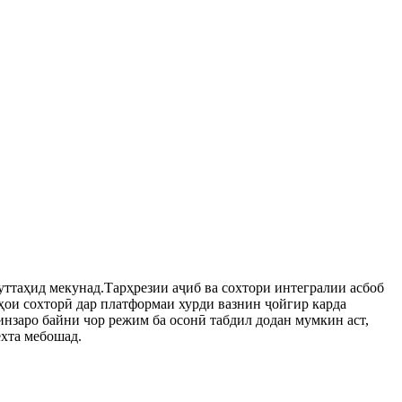
таҳид мекунад.Тарҳрезии аҷиб ва сохтори интегралии асбоб
ҳои сохторӣ дар платформаи хурди вазнин ҷойгир карда
нзаро байни чор режим ба осонӣ табдил додан мумкин аст,
ехта мебошад.