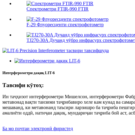
Спектрометри FTIR-990 FTIR
F-29 Флуоресценти спектрофотометр
TJ270-30A Дучанд чӯбро инфрасурх спектрофотоме
Интерферометри дақиқ LIT-6
Тавсифи кӯтоҳ:
Ин таҷҳизот интерферометри Мишелсон, интерферометри Фабри
метавонад вақти танзими таҷрибавиро хеле кам кунад ва самар
мешаванд, ки метавонанд таъсири ларзишро ба таҷриба пешгир
амалиёти оддӣ, натиҷаи дақиқ, мундариҷаи таҷриба бой аст, а
Ба мо почтаи электронӣ фиристед