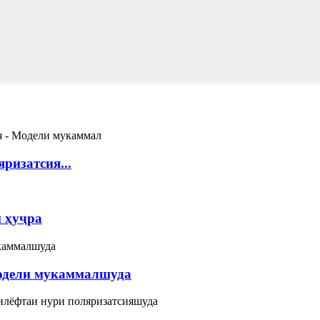
ризатсия...
и ҳуҷра
одели мукаммалшуда