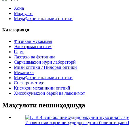
Хона
Маҳсулот
Маҷмӯаҳои таълимии оптикӣ
Категорияҳо
Физикаи мукаммал
Электромагнитизм
Гарм
Лазерҳо ва фотоника
Сарчашмаҳои нури лабораторӣ
Мизи оптикӣ / Пилораи оптикӣ
Механика
Маҷмӯаҳои таълимии оптикӣ
Спектрометрҳо
Қисмҳои механикии оптикӣ
Ҳисобкунакҳои барқӣ ва лавозимот
Маҳсулоти пешниҳодшуда
Изолятсияи ларзиши худидоракунии болишти ҳаво L