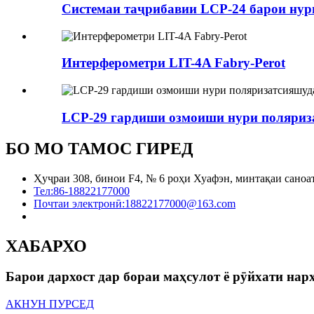
Системаи таҷрибавии LCP-24 барои нури
Интерферометри LIT-4A Fabry-Perot
LCP-29 гардиши озмоиши нури поляриза
БО МО ТАМОС ГИРЕД
Ҳуҷраи 308, бинои F4, № 6 роҳи Хуафэн, минтақаи сано
Тел:
86-18822177000
Почтаи электронӣ:
18822177000@163.com
ХАБАРХО
Барои дархост дар бораи маҳсулот ё рӯйхати нарх
АКНУН ПУРСЕД