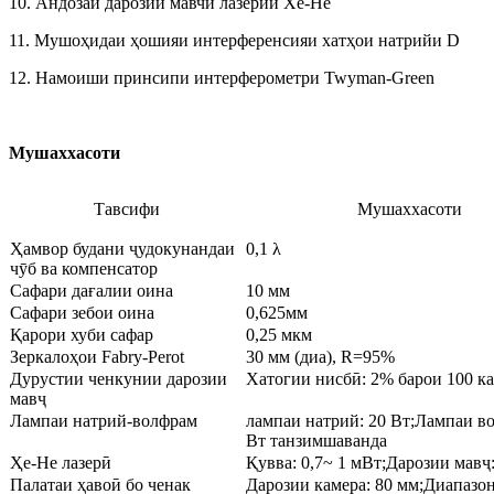
10. Андозаи дарозии мавчи лазерии Хе-Не
11. Мушоҳидаи ҳошияи интерференсияи хатҳои натрийи D
12. Намоиши принсипи интерферометри Twyman-Green
Мушаххасоти
Тавсифи
Мушаххасоти
Ҳамвор будани ҷудокунандаи
0,1 λ
чӯб ва компенсатор
Сафари дағалии оина
10 мм
Сафари зебои оина
0,625мм
Қарори хуби сафар
0,25 мкм
Зеркалоҳои Fabry-Perot
30 мм (диа), R=95%
Дурустии ченкунии дарозии
Хатогии нисбӣ: 2% барои 100 к
мавҷ
Лампаи натрий-волфрам
лампаи натрий: 20 Вт;Лампаи в
Вт танзимшаванда
Ҳе-Не лазерӣ
Қувва: 0,7~ 1 мВт;Дарозии мавҷ:
Палатаи ҳавоӣ бо ченак
Дарозии камера: 80 мм;Диапазо