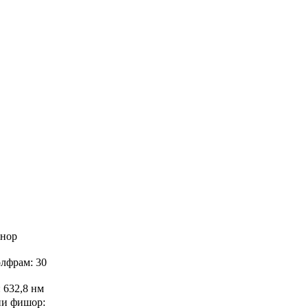
анор
олфрам: 30
 632,8 нм
ни фишор: