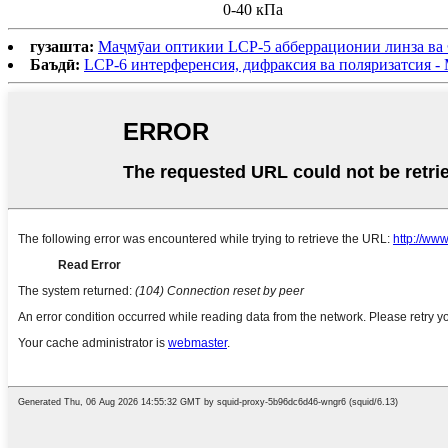
0-40 кПа
гузашта:
Маҷмӯаи оптикии LCP-5 абберрационии линза ва
Баъдӣ:
LCP-6 интерференсия, дифраксия ва поляризатсия 