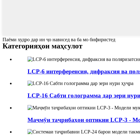
Паёми худро дар ин ҷо нависед ва ба мо бифиристед
Категорияҳои маҳсулот
LCP-6 интерференсия, дифраксия ва поля
LCP-16 Сабти голограмма дар зери нур
Маҷмӯи таҷрибаҳои оптикии LCP-3 - М