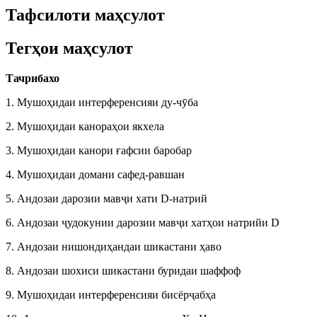
Тафсилоти маҳсулот
Тегҳои маҳсулот
Тачрибахо
1. Мушоҳидаи интерференсияи ду-чӯба
2. Мушоҳидаи канораҳои якхела
3. Мушоҳидаи канори ғафсии баробар
4. Мушоҳидаи домани сафед-равшан
5. Андозаи дарозии мавҷи хати D-натрий
6. Андозаи ҷудокунии дарозии мавҷи хатҳои натрийи D
7. Андозаи нишондиҳандаи шикастани ҳаво
8. Андозаи шохиси шикастани буридаи шаффоф
9. Мушоҳидаи интерференсияи бисёрҷабҳа